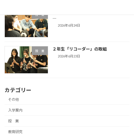
3年生「黒人霊歌」―人はなぜ歌うのか
授 業
―
2026年6月24日
２年生「リコーダー」の取組
授 業
2026年6月23日
カテゴリー
その他
入学案内
授 業
教育研究