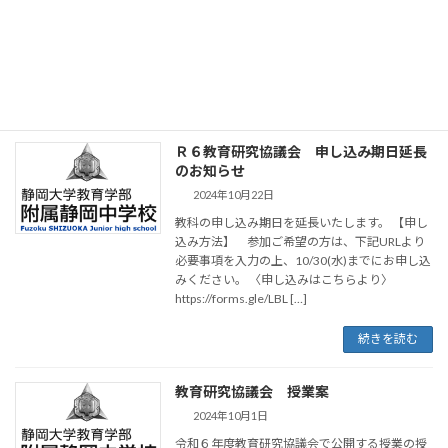
た、今年度の研究主題・副題は、以下の様に設
定しました。 研究テーマ 『学びの自覚 －
「観」を豊かにすること－』 〇研究総論や各教
科の主張は以下のリンクからご覧ください。
続きを読む
Ｒ６教育研究協議会 申し込み期日延長
のお知らせ
2024年10月22日
教科の申し込み期日を延長いたします。 【申し
込み方法】 参加ご希望の方は、下記URLより
必要事項を入力の上、10/30(水)までにお申し込
みください。 〈申し込みはこちらより〉
https://forms.gle/LBL […]
続きを読む
教育研究協議会 授業案
2024年10月1日
令和６年度教育研究協議会で公開する授業の授