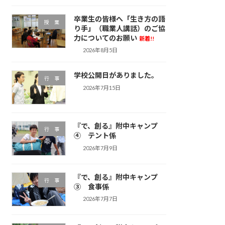
卒業生の皆様へ「生き方の語
授 業
り手」（職業人講話）のご協
力についてのお願い
新着!!
2026年8月5日
学校公開日がありました。
行 事
2026年7月15日
『で、創る』附中キャンプ
行 事
④ テント係
2026年7月9日
『で、創る』附中キャンプ
行 事
③ 食事係
2026年7月7日