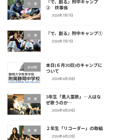
『で、創る』附中キャンプ
行 事
② 炊事係
2026年7月7日
『で、創る』附中キャンプ①
行 事
2026年7月7日
本日(６月30日)のキャンプに
未分類
ついて
2026年6月30日
3年生「黒人霊歌」―人はな
授 業
ぜ歌うのか―
2026年6月24日
２年生「リコーダー」の取組
授 業
2026年6月23日