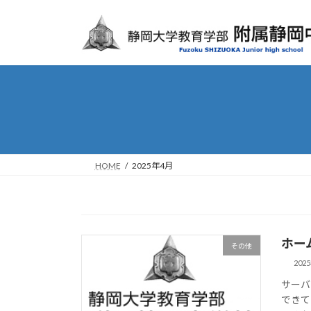
コ
ナ
ン
ビ
テ
ゲ
ン
ー
ツ
シ
へ
ョ
ス
ン
キ
に
ッ
移
プ
動
HOME
2025年4月
ホー
その他
202
サーバ
できて