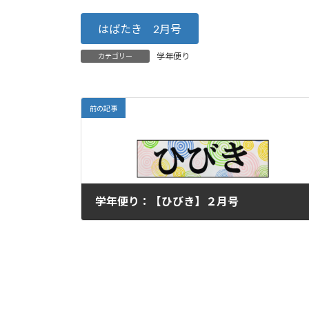
日
時
:
はばたき 2月号
学年便り
カテゴリー
前の記事
学年便り：【ひびき】２月号
2026年1月30日