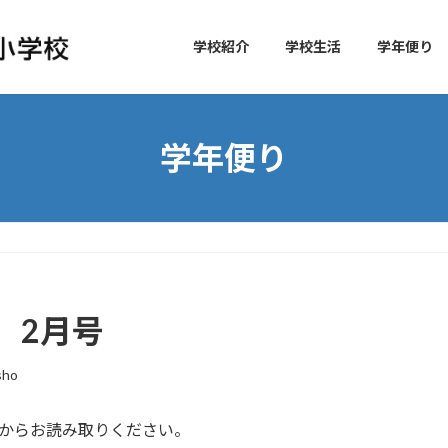
学校紹介
学校生活
学年便り
学年便り
】2月号
sho
クからお読み取りください。