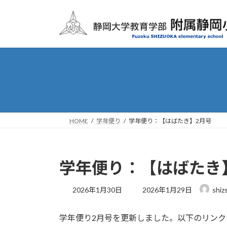
コ
ナ
ン
ビ
テ
ゲ
ン
ー
ツ
シ
へ
ョ
ス
ン
キ
に
ッ
移
プ
動
HOME
学年便り
学年便り：【はばたき】2月号
学年便り：【はばたき
最
2026年1月30日
2026年1月29日
shiz
終
更
学年便り2月号を更新しました。以下のリン
新