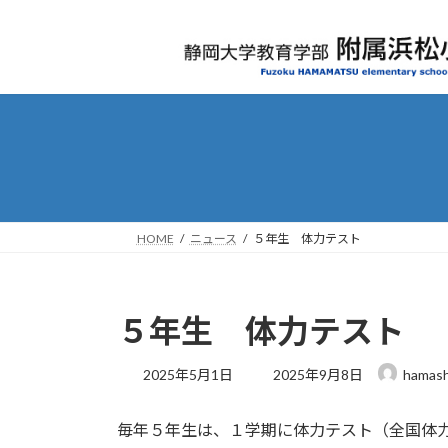
コ
ナ
ン
ビ
テ
ゲ
ン
ー
ツ
シ
へ
ョ
ス
ン
キ
に
ッ
移
プ
動
HOME
ニュース
５年生 体力テスト
５年生 体力テスト
最
2025年5月1日
2025年9月8日
hamas
終
更
毎年５年生は、１学期に体力テスト（全国体
新