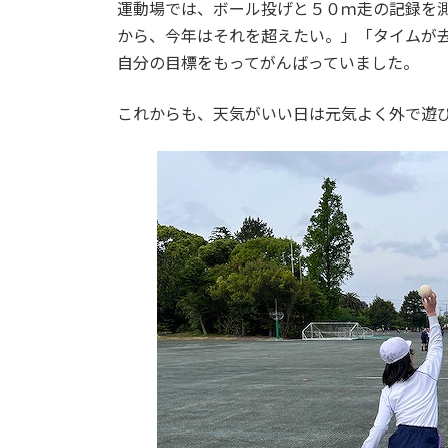
日
運動場では、ボール投げと５０ｍ走の記録を
時
から、今年はそれを超えたい。」「タイムが
:
自分の目標をもってがんばっていました。
これからも、天気がいい日は元気よく外で遊