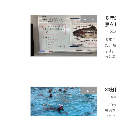
６年
ニュース
察を
202
６年生
た。 
ます。
っと勇
30
ニュース
202
30分
練習を