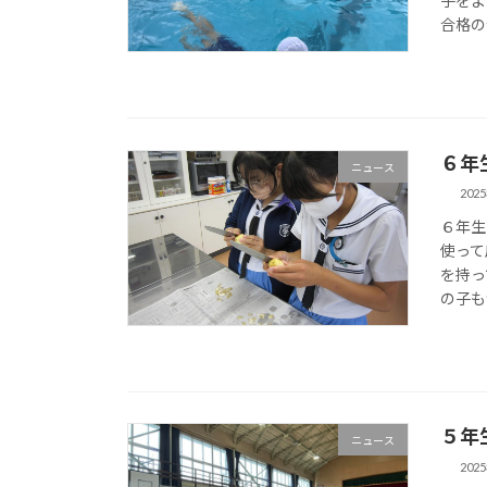
子をよ
合格の
６年
ニュース
202
６年生
使って
を持っ
の子も
５年
ニュース
202