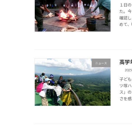
１日の
た。今
確認し
めて、
高学
ニュース
202
子ども
ツ塚ハ
ス」の
さを感