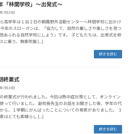
年「林間学校」～出発式～
5年7月25日
ら高学年は１泊２日の朝霧野外活動センターへ林間学校に出かけ
 今年のスローガンは、「協力して、自然の厳しさや美しさを見つ
顔あふれる自然学校にしよう」です。 子どもたちは、出発式を終
スに乗り、無事附属 […]
続きを読む
期終業式
5年7月23日
の終業式が行われました。今回は熱中症対策として、オンライン
使って行いました。 副校長先生のお話をお聞きした後、学年の代
から、１学期にがんばったことについての発表がありました。 ３
表はとても素晴らし […]
続きを読む