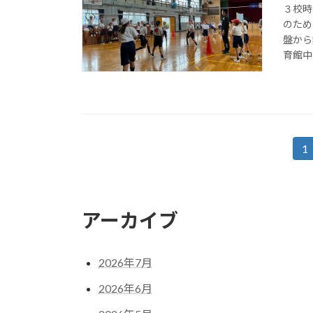
３校時
のため
盤から
育館中
投
1
固
定
稿
ペ
の
ー
アーカイブ
ジ
ペ
ー
2026年7月
ジ
2026年6月