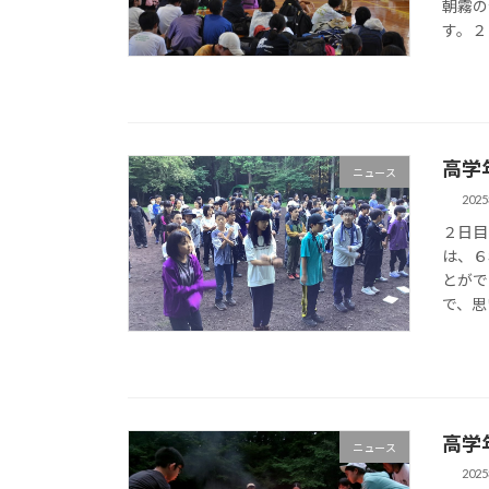
朝霧の
す。２
高学
ニュース
202
２日目
は、６
とがで
で、思
高学
ニュース
202