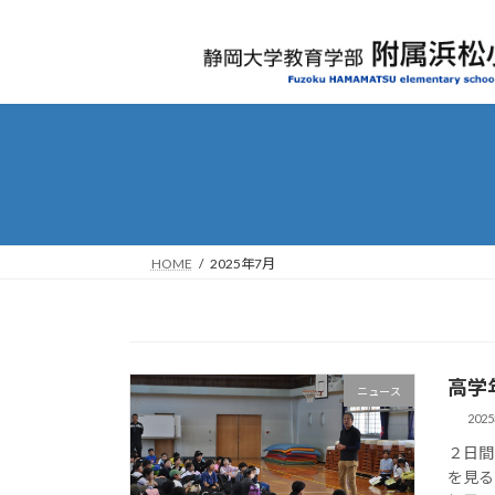
コ
ナ
ン
ビ
テ
ゲ
ン
ー
ツ
シ
へ
ョ
ス
ン
キ
に
ッ
移
プ
動
HOME
2025年7月
高学
ニュース
202
２日間
を見る