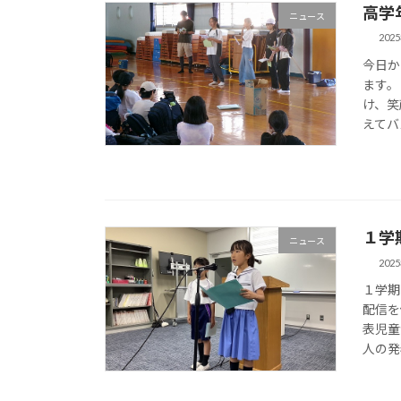
高学
ニュース
202
今日か
ます。
け、笑
えてバ
１学
ニュース
202
１学期
配信を
表児童
人の発