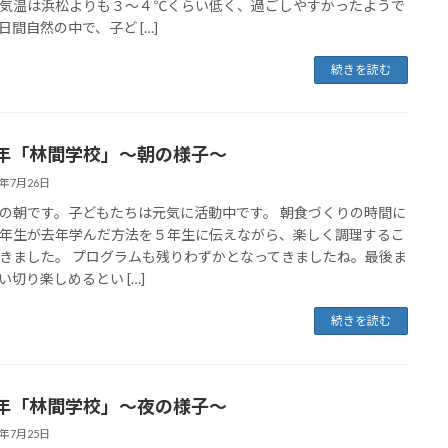
気温は浜松よりも３～４℃くらい低く、過ごしやすかったようで
日間自然の中で、子ど […]
続きを読む
年「林間学校」～朝の様子～
5年7月26日
の朝です。子どもたちは元気に活動中です。 朝食づくりの時間に
年生が去年学んだ方法を５年生に伝えながら、楽しく調理するこ
きました。 プログラムも残りわずかとなってきましたね。最後ま
い切り楽しめるとい […]
続きを読む
年「林間学校」〜夜の様子〜
5年7月25日