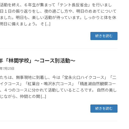
活動を終え、６年生が集まって「テント長反省会」を行いまし
日１日の振り返りをし、夜の過ごし方や、明日のめあてについて
ました。明日も、楽しい活動が待っています。しっかりと体を休
明日に備えましょう。 そ […]
続きを読む
年「林間学校」～コース別活動～
5年7月25日
たちは、無事現地に到着し、今は「宝永火口ハイクコース」「二
イクコース」「紅葉台・鳴沢氷穴コース」「精進湖自然観察コー
、４つのコースに分かれて活動しているところです。 自然の美し
じながら、仲間との関 […]
続きを読む