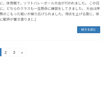
に，体育館で，ソフトバレーボール大会が行われました。 この日
に，どちらのクラスも一生懸命に練習をしてきました。 大会は序
熱のこもった戦いが繰り広げられました。得点を上げる度に，体
に歓声が響き渡りま […]
続きを読む
2
3
»
固
固
定
定
ペ
ペ
ー
ー
ジ
ジ