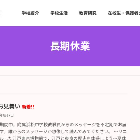
学校紹介
学校生活
教育研究
在校生・保護者
長期休業
お見舞い
新着!!
6年8月7日
期間中，附属浜松中学校教職員からのメッセージを不定期でお届
す。誰からのメッセージか想像して読んでみてください。 ～リニ
ルした江戸東京博物館で，江戸と東京の歴史を体感しよう～夏休