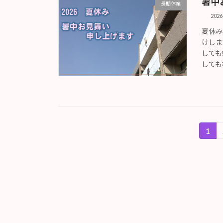
暑中
長期休業
202
夏休み
けしま
しても
しても
投
1
固
定
稿
ペ
の
ー
ジ
ペ
ー