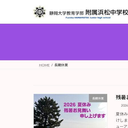
コ
ナ
ン
ビ
テ
ゲ
ン
ー
ツ
シ
へ
ョ
ス
ン
キ
に
ッ
移
プ
動
HOME
長期休業
残暑
長期休業
202
夏休み
けしま
ューア