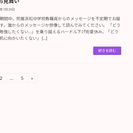
お見舞い
6年7月29日
期間中，附属浜松中学校教職員からのメッセージを不定期でお届
す。誰からのメッセージか想像して読んでみてください。 「どう
勉強したくない…」を乗り越えるハードル下げ術夏休み，「どう
机に向かいたくない」 […]
続きを読む
2
…
5
»
固
固
定
定
ペ
ペ
ー
ー
ジ
ジ