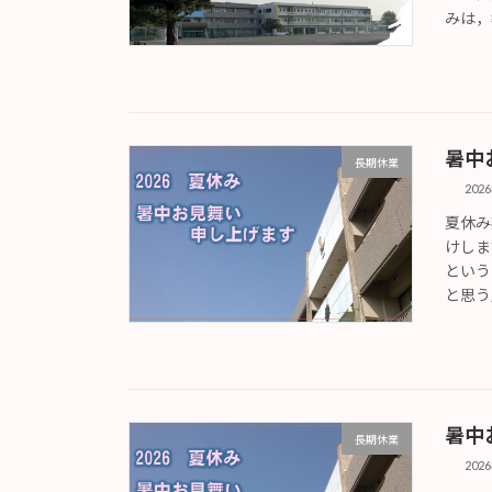
みは，
暑中
長期休業
202
夏休み
けしま
という
と思う
暑中
長期休業
202