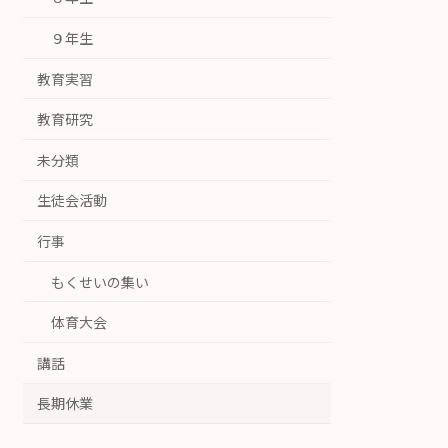
９年生
教育実習
教育研究
未分類
生徒会活動
行事
もくせいの集い
体育大会
講話
長期休業