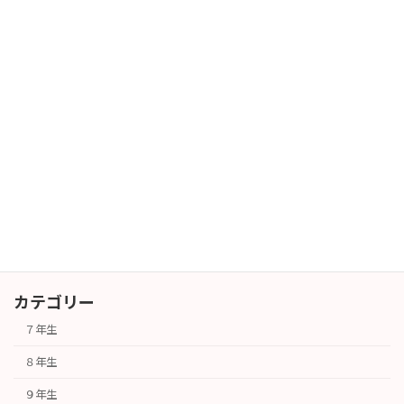
暑中お見舞い
長期休業
2026年7月29日
暑中お見舞い
長期休業
2026年7月27日
カテゴリー
７年生
８年生
９年生