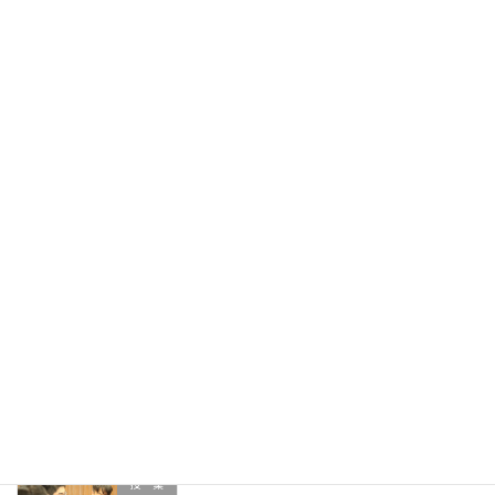
『で、創る』附中キャンプ② 炊事係
行 事
2026年7月7日
『で、創る』附中キャンプ①
行 事
2026年7月7日
本日(６月30日)のキャンプについて
未分類
2026年6月30日
3年生「黒人霊歌」―人はなぜ歌うのか
授 業