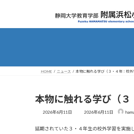
コ
ナ
ン
ビ
テ
ゲ
ン
ー
ツ
シ
へ
ョ
ス
ン
キ
に
ッ
移
プ
動
HOME
ニュース
本物に触れる学び（３・４年：校外
本物に触れる学び（３
最
2026年6月11日
2026年6月11日
ham
終
更
延期されていた３・４年生の校外学習を実施
新