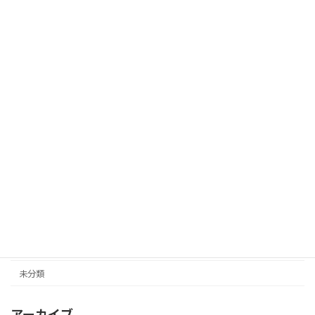
たくさんの発見があったよ（３年：校外
ニュース
学習）
2026年7月13日
どうぶつ村の引継ぎ（低学年）
ニュース
2026年7月10日
カテゴリー
ニュース
未分類
アーカイブ