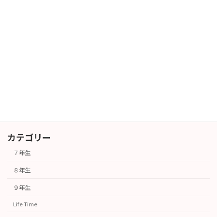
暑中お見舞い
長期休業
2026年7月27日
６年生対象 授業体験会
その他
2026年7月25日
カテゴリー
７年生
８年生
９年生
Life Time