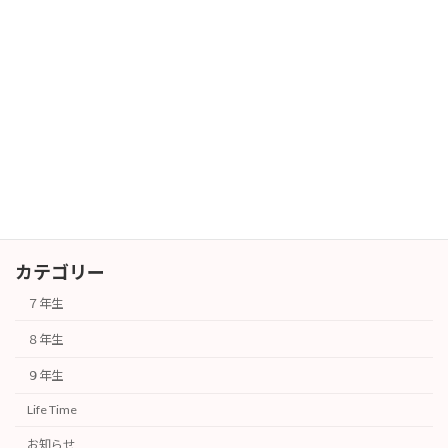
６年生対象 授業体験会
その他
2026年7月25日
１学期終業式
行事
2026年7月24日
カテゴリー
７年生
８年生
９年生
Life Time
お知らせ