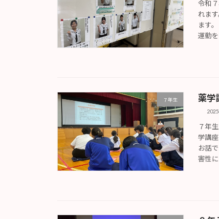
令和７
れます
ます。
運動を
薬学
７年生
202
７年生
学講座
お話で
害性に