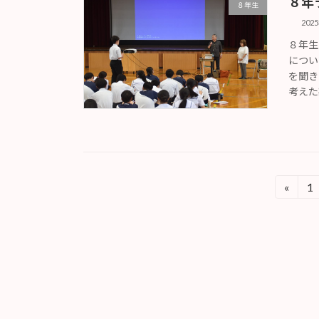
８年
８年生
202
８年生
につい
を聞き
考えた
投
«
1
固
定
稿
ペ
の
ー
ジ
ペ
ー