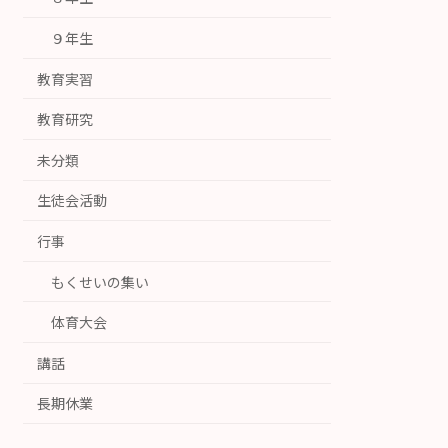
９年生
教育実習
教育研究
未分類
生徒会活動
行事
もくせいの集い
体育大会
講話
長期休業