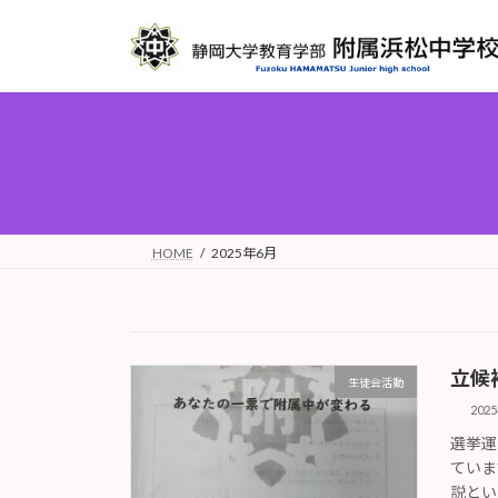
コ
ナ
ン
ビ
テ
ゲ
ン
ー
ツ
シ
へ
ョ
ス
ン
キ
に
ッ
移
プ
動
HOME
2025年6月
立候
生徒会活動
202
選挙運
ていま
説とい