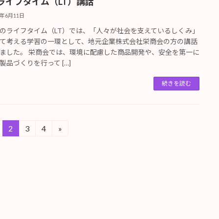
ライフタイム（LT）講話
5年6月11日
のライフタイム（LT）では、「人々が社会を支えているしくみ」
て考える学習の一環として、地元企業株式会社栄商会の方の講話
ました。 栄商会では、環境に配慮した商品開発や、安全を第一に
製品づくりを行って […]
続きを読む
2
3
4
»
固
固
固
定
定
定
ペ
ペ
ペ
ー
ー
ー
ジ
ジ
ジ