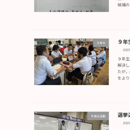
候補の
９年生
９年生
202
９年生
解決し
たが，
をより
選挙
生徒会活動
202