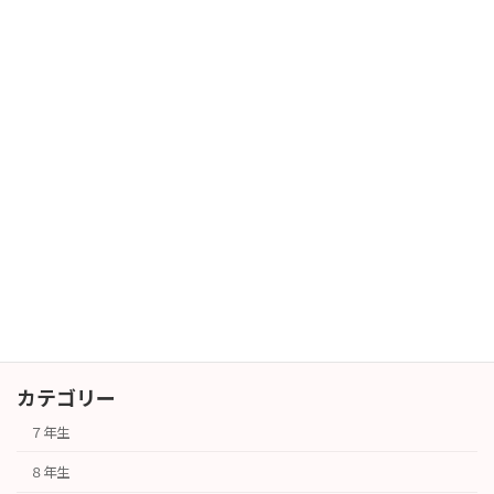
2026年7月29日
暑中お見舞い
長期休業
2026年7月27日
６年生対象 授業体験会
その他
2026年7月25日
カテゴリー
７年生
８年生