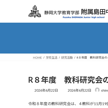
コ
ナ
ン
ビ
テ
ゲ
ン
ー
ツ
シ
へ
ョ
ス
ン
キ
に
ッ
移
プ
動
HOME
学校生活
研究活動
R８年度 教科研究会の
R８年度 教科研究会
最
2026年6月22日
2026年6月22日
shi
終
更
令和８年度の教科研究会は、４教科が11月19日
新