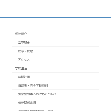
学校紹介
沿革略史
校章・校歌
2
アクセス
学校生活
年間計画
日課表・完全下校時刻
気象警報等への対応について
保健関係書類