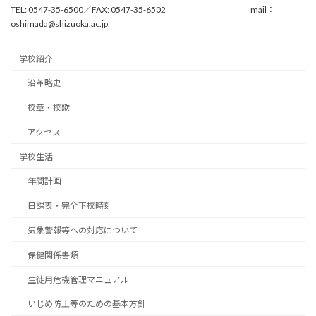
TEL: 0547-35-6500／FAX: 0547-35-6502 mail：
oshimada@shizuoka.ac.jp
学校紹介
沿革略史
校章・校歌
アクセス
学校生活
年間計画
日課表・完全下校時刻
気象警報等への対応について
保健関係書類
生徒用危機管理マニュアル
いじめ防止等のための基本方針