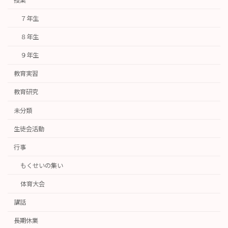
授業
７年生
８年生
９年生
教育実習
教育研究
未分類
生徒会活動
行事
もくせいの集い
体育大会
講話
長期休業