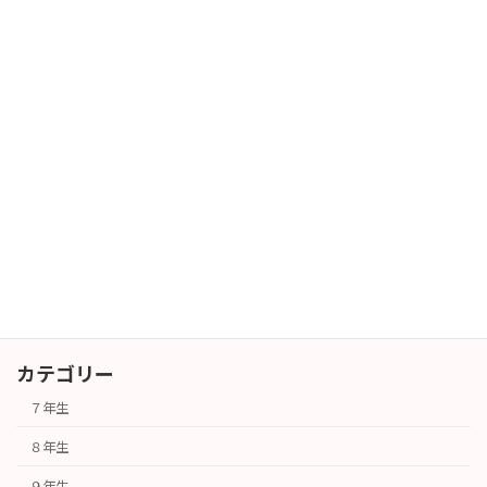
暑中お見舞い
長期休業
2026年7月27日
６年生対象 授業体験会
その他
2026年7月25日
カテゴリー
７年生
８年生
９年生