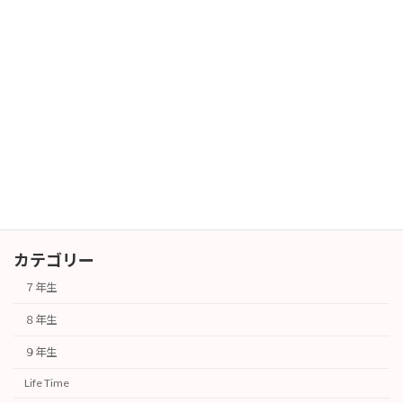
暑中お見舞い
長期休業
2026年7月27日
６年生対象 授業体験会
その他
2026年7月25日
カテゴリー
７年生
８年生
９年生
Life Time