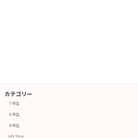
暑中お見舞い
長期休業
2026年7月29日
暑中お見舞い
長期休業
2026年7月27日
カテゴリー
７年生
８年生
９年生
Life Time