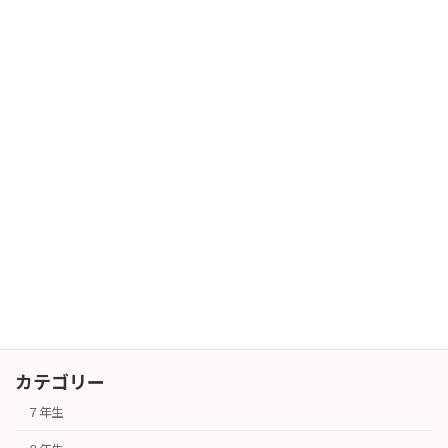
暑中お見舞い
長期休業
2026年7月27日
６年生対象 授業体験会
その他
2026年7月25日
１学期終業式
行事
2026年7月24日
カテゴリー
７年生