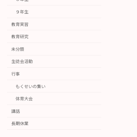
９年生
教育実習
教育研究
未分類
生徒会活動
行事
もくせいの集い
体育大会
講話
長期休業