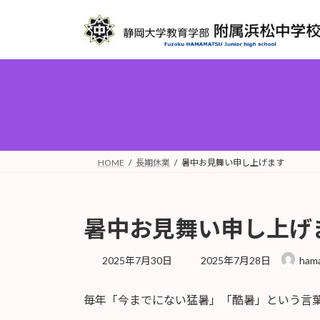
コ
ナ
ン
ビ
テ
ゲ
ン
ー
ツ
シ
へ
ョ
ス
ン
キ
に
ッ
移
プ
動
HOME
長期休業
暑中お見舞い申し上げます
暑中お見舞い申し上げ
最
2025年7月30日
2025年7月28日
ham
終
更
毎年「今までにない猛暑」「酷暑」という言
新
日