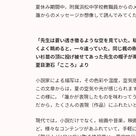
時
夏休み期間中，附属浜松中学校教職員からの
:
誰からのメッセージか想像して読んでみてく
「先生は蒼い透き徹るような空を見ていた。
くよく眺めると，一々違っていた。同じ楓の
い杉苗の頂に投げ被せてあった先生の帽子が
夏目漱石「こころ」より
小説家による描写は，その色彩や温度，空気
この文章からは，夏の空気や光が感じられま
この様に，「誰かが表現したものを味わって
だから，たくさんの表現（作品）にふれたい
現代では，小説だけでなく，絵画や音楽，映
ど，様々なコンテンツがあふれていて，手軽