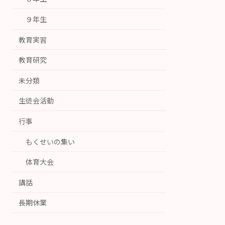
９年生
教育実習
教育研究
未分類
生徒会活動
行事
もくせいの集い
体育大会
講話
長期休業