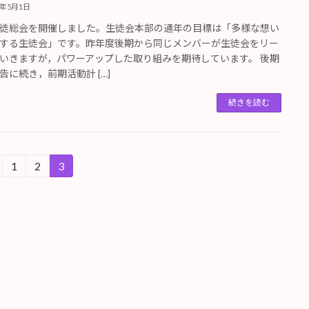
5年5月1日
徒総会を開催しました。生徒会本部の通年の目標は「多様な想い
する生徒会」です。昨年度後期から同じメンバーが生徒会をリー
いきますが，パワーアップした取り組みを期待しています。 後期
告に続き，前期活動計 […]
続きを読む
1
2
3
固
固
固
定
定
定
ペ
ペ
ペ
ー
ー
ー
ジ
ジ
ジ