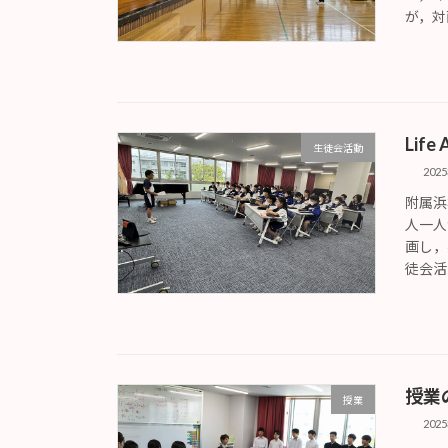
が，対
Lif
生徒会活動
202
附属浜
人一人
画し，
徒会活動
授業
授業
202