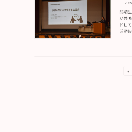
202
前期生
が共鳴
ドして
活動報
投
«
稿
の
ペ
ー
ジ