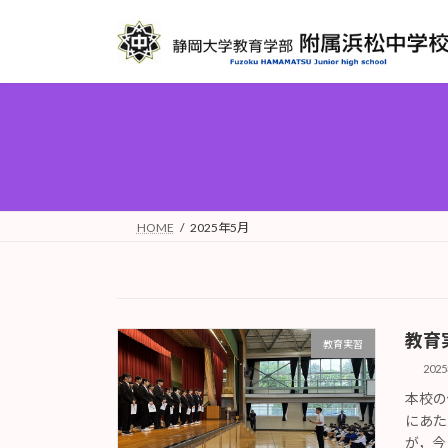
コ
ナ
ン
ビ
テ
ゲ
ン
ー
ツ
シ
へ
ョ
ス
ン
キ
に
ッ
移
プ
動
HOME
2025年5月
教育
教育実習
202
本校の
にあた
が，今