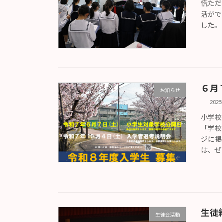
慌ただ
活がで
した。
６月
お知らせ
202
小学校
「学校
ジに掲
は、ぜ
生徒
生徒会活動