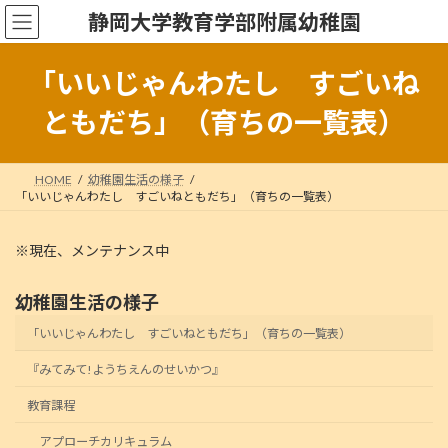
コ
ナ
静岡大学教育学部附属幼稚園
ン
ビ
テ
ゲ
ン
ー
「いいじゃんわたし すごいね
ツ
シ
へ
ョ
ともだち」（育ちの一覧表）
ス
ン
キ
に
ッ
移
HOME
幼稚園生活の様子
プ
動
「いいじゃんわたし すごいねともだち」（育ちの一覧表）
※現在、メンテナンス中
幼稚園生活の様子
「いいじゃんわたし すごいねともだち」（育ちの一覧表）
『みてみて!ようちえんのせいかつ』
教育課程
アプローチカリキュラム