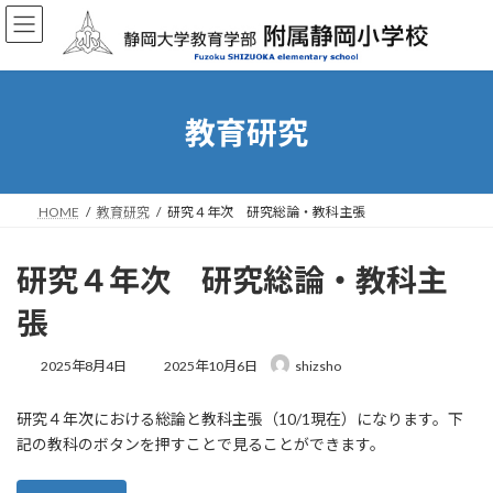
コ
ナ
ン
ビ
テ
ゲ
ン
ー
ツ
シ
へ
ョ
教育研究
ス
ン
キ
に
ッ
移
プ
動
HOME
教育研究
研究４年次 研究総論・教科主張
研究４年次 研究総論・教科主
張
最
2025年8月4日
2025年10月6日
shizsho
終
更
研究４年次における総論と教科主張（10/1現在）になります。下
新
日
記の教科のボタンを押すことで見ることができます。
時
: