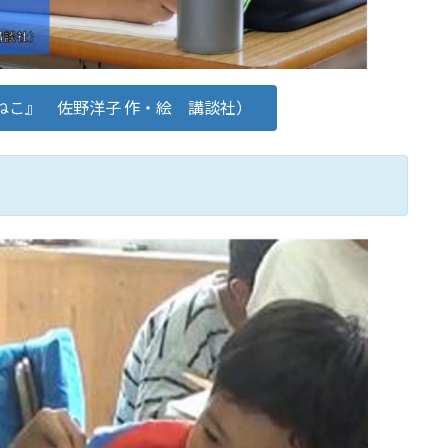
ねこ』 佐野洋子 作・絵 講談社）