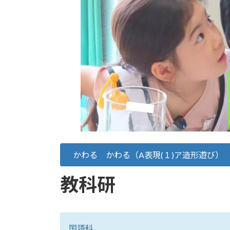
かわる かわる（A表現(１)ア造形遊び）
教科研
国語科