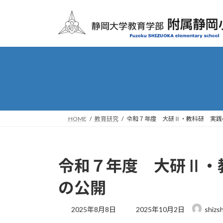
コ
ナ
ン
ビ
テ
ゲ
ン
ー
ツ
シ
へ
ョ
ス
ン
キ
に
ッ
移
プ
動
HOME
教育研究
令和７年度 大研Ⅱ・教科研 実践
令和７年度 大研Ⅱ・
の公開
最
2025年8月8日
2025年10月2日
shizs
終