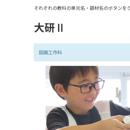
更
それぞれの教科の単元名・題材名のボタンを
新
日
時
大研Ⅱ
:
図画工作科