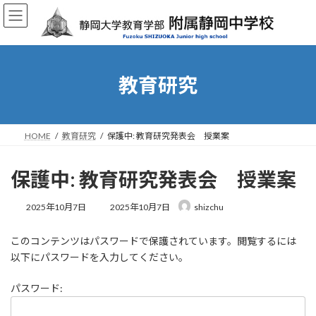
コ
ナ
ン
ビ
テ
ゲ
ン
ー
ツ
シ
へ
ョ
教育研究
ス
ン
キ
に
ッ
移
プ
動
HOME
教育研究
保護中: 教育研究発表会 授業案
保護中: 教育研究発表会 授業案
最
2025年10月7日
2025年10月7日
shizchu
終
更
このコンテンツはパスワードで保護されています。閲覧するには
新
日
以下にパスワードを入力してください。
時
:
パスワード: