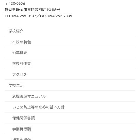
〒420-0856
静岡県静岡市葵区駿府町1番86号
TEL.054-255-0137／FAX.054-252-7335
学校紹介
本校の特色
沿革概要
学校評価書
アクセス
学校生活
危機管理マニュアル
いじめ防止等のための基本方針
保健関係書類
学割発行願
行事の紹介