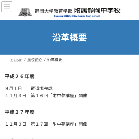
コ
ナ
ン
ビ
テ
ゲ
ン
ー
ツ
シ
へ
ョ
沿革概要
ス
ン
キ
に
ッ
移
プ
動
HOME
学校紹介
沿革概要
平成２６年度
９月１日 武道場完成
１１月３日 第１６回「附中夢講座」開催
平成２７年度
１１月３日 第１７回「附中夢講座」開催