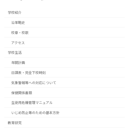
学校紹介
沿革略史
校章・校歌
アクセス
学校生活
年間計画
日課表・完全下校時刻
気象警報等への対応について
保健関係書類
生徒用危機管理マニュアル
いじめ防止等のための基本方針
教育研究