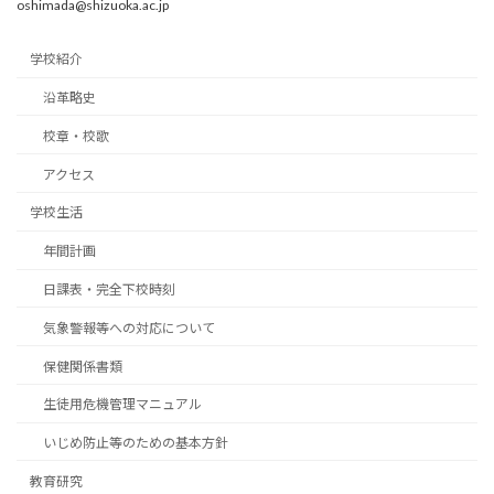
oshimada@shizuoka.ac.jp
学校紹介
沿革略史
校章・校歌
アクセス
学校生活
年間計画
日課表・完全下校時刻
気象警報等への対応について
保健関係書類
生徒用危機管理マニュアル
いじめ防止等のための基本方針
教育研究