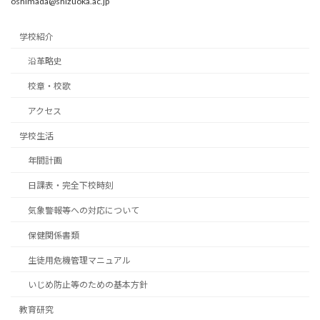
oshimada@shizuoka.ac.jp
学校紹介
沿革略史
校章・校歌
アクセス
学校生活
年間計画
日課表・完全下校時刻
気象警報等への対応について
保健関係書類
生徒用危機管理マニュアル
いじめ防止等のための基本方針
教育研究