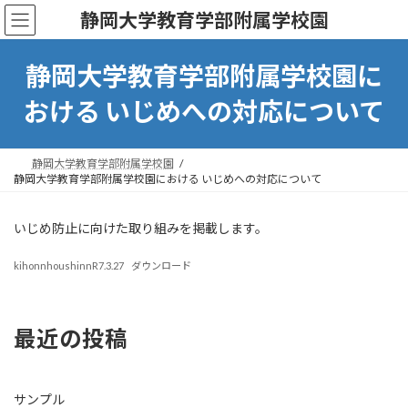
コ
ナ
静岡大学教育学部附属学校園
ン
ビ
テ
ゲ
ン
ー
静岡大学教育学部附属学校園に
ツ
シ
へ
ョ
おける いじめへの対応について
ス
ン
キ
に
ッ
移
静岡大学教育学部附属学校園
プ
動
静岡大学教育学部附属学校園における いじめへの対応について
いじめ防止に向けた取り組みを掲載します。
kihonnhoushinnR7.3.27
ダウンロード
最近の投稿
サンプル