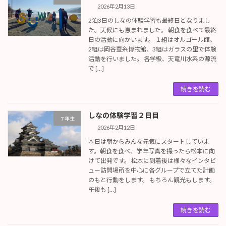
2026年2月13日
2泊3日のしなの体験学習も最終日となりまし
た。天候にも恵まれました。 朝食を食べて最終
日の活動に向かいます。 １組はオルゴール館、
2組は岡谷蚕糸博物館、3組はガラスの里で体験
活動を行いました。 各学級、天竜川水系の源流
で […]
続きを読む
しなの体験学習２日目
７年生
2026年2月12日
本日は朝からみんな元気にスタートしていま
す。朝食を食べ、学年写真を撮ったら松本に向
けて出発です。 松本に到着後は様々なインタビ
ュー訪問場所を中心に各グループで立てた計画
のもと行動をします。 もちろん観光もします。
午後も […]
続きを読む