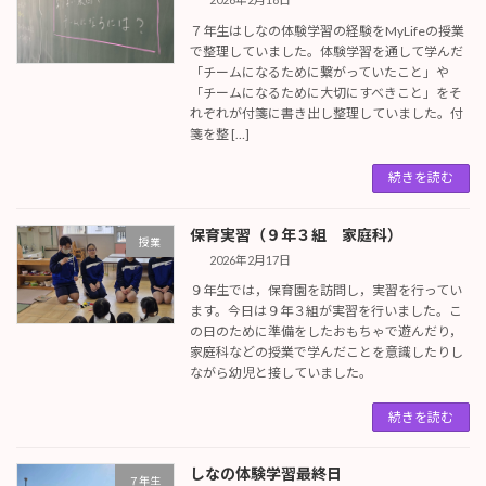
７年生はしなの体験学習の経験をMyLifeの授業
で整理していました。体験学習を通して学んだ
「チームになるために繋がっていたこと」や
「チームになるために大切にすべきこと」をそ
れぞれが付箋に書き出し整理していました。付
箋を整 […]
続きを読む
保育実習（９年３組 家庭科）
授業
2026年2月17日
９年生では，保育園を訪問し，実習を行ってい
ます。今日は９年３組が実習を行いました。こ
の日のために準備をしたおもちゃで遊んだり，
家庭科などの授業で学んだことを意識したりし
ながら幼児と接していました。
続きを読む
しなの体験学習最終日
７年生