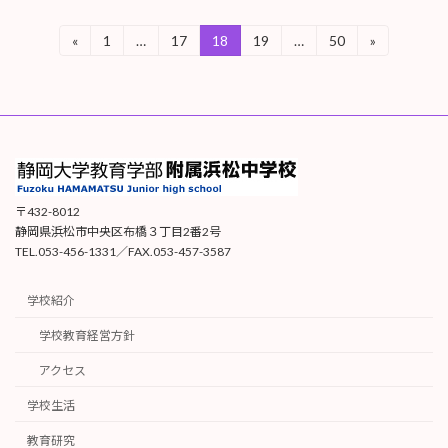
投
«
1
…
17
18
19
…
50
»
固
固
固
固
固
定
定
定
定
定
稿
ペ
ペ
ペ
ペ
ペ
ー
ー
ー
ー
ー
の
ジ
ジ
ジ
ジ
ジ
ペ
ー
ジ
〒432-8012
静岡県浜松市中央区布橋３丁目2番2号
送
TEL.053-456-1331／FAX.053-457-3587
り
学校紹介
学校教育経営方針
アクセス
学校生活
教育研究