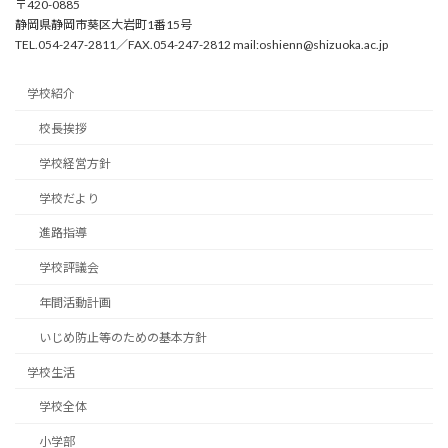
〒420-0885
静岡県静岡市葵区大岩町1番15号
TEL.054-247-2811／FAX.054-247-2812 mail:oshienn@shizuoka.ac.jp
学校紹介
校長挨拶
学校経営方針
学校だより
進路指導
学校評議会
年間活動計画
いじめ防止等のための基本方針
学校生活
学校全体
小学部