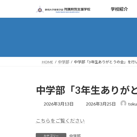
コ
ナ
学校紹介
ン
ビ
テ
ゲ
ン
ー
ツ
シ
へ
ョ
ス
ン
キ
に
ッ
移
HOME
中学部
中学部「3年生ありがとうの会」を行
プ
動
中学部「3年生ありが
最
2026年3月13日
2026年3月25日
toku
終
更
こちらをご覧ください
新
日
時
中学部
カテゴリー