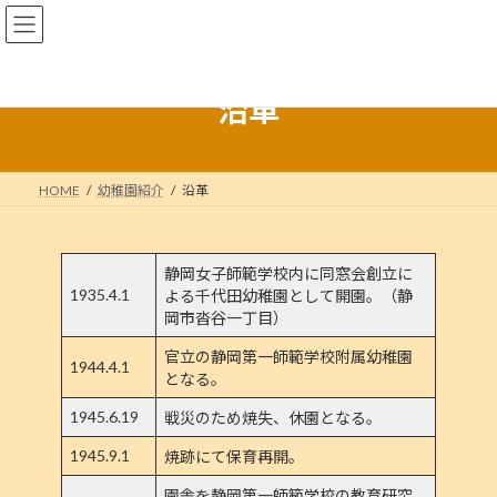
コ
ナ
静岡大学教育学部附属幼稚園
ン
ビ
テ
ゲ
ン
ー
ツ
シ
沿革
へ
ョ
ス
ン
キ
に
ッ
移
HOME
幼稚園紹介
沿革
プ
動
静岡女子師範学校内に同窓会創立に
1935.4.1
よる千代田幼稚園として開園。（静
岡市沓谷一丁目）
官立の静岡第一師範学校附属幼稚園
1944.4.1
となる。
1945.6.19
戦災のため焼失、休園となる。
1945.9.1
焼跡にて保育再開。
園舎を静岡第一師範学校の教育研究