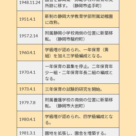
1948.11.24
所跡に移す。（静岡市追手町）
新制の静岡大学教育学部附属幼稚園
1951.4.1
に改称。
附属静岡小学校南側の位置に新築移
1957.2.14
転。（静岡市駿府町）
学級増が認められ、一年保育（黄
1960.4.1
組）を加え三学級編成となる。
一年保育の募集を停止。二年保育年
1970.4.1
少一組・二年保育年長二組の編成と
なる。
1973.4.1
三年保育の試験的研究を開始。
附属養護学校の南側の位置に新築移
1979.7.8
転。（静岡市大岩町）
学級増が認められ、四学級編成とな
1980.4.1
る。
1981.3.1
園地を拡張し、園舎を増築する。