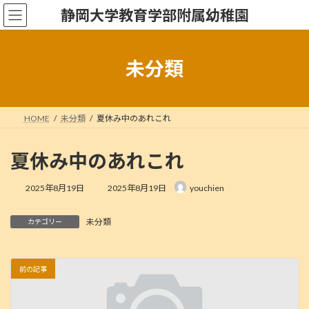
コ
ナ
静岡大学教育学部附属幼稚園
ン
ビ
テ
ゲ
ン
ー
ツ
シ
未分類
へ
ョ
ス
ン
キ
に
ッ
移
HOME
未分類
夏休み中のあれこれ
プ
動
夏休み中のあれこれ
最
2025年8月19日
2025年8月19日
youchien
終
更
未分類
新
カテゴリー
日
時
:
前の記事