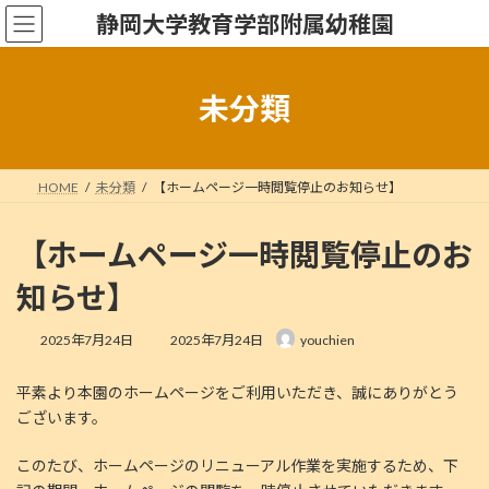
コ
ナ
静岡大学教育学部附属幼稚園
ン
ビ
テ
ゲ
ン
ー
ツ
シ
未分類
へ
ョ
ス
ン
キ
に
ッ
移
HOME
未分類
【ホームページ一時閲覧停止のお知らせ】
プ
動
【ホームページ一時閲覧停止のお
知らせ】
最
2025年7月24日
2025年7月24日
youchien
終
更
平素より本園のホームページをご利用いただき、誠にありがとう
新
日
ございます。
時
:
このたび、ホームページのリニューアル作業を実施するため、下