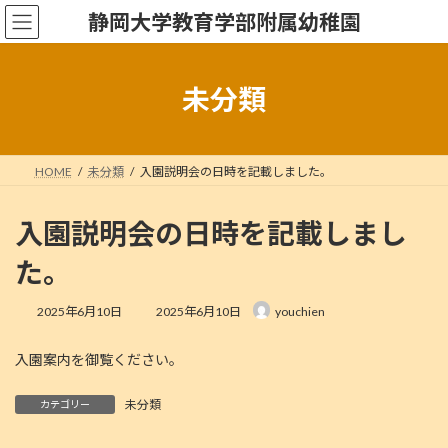
コ
ナ
静岡大学教育学部附属幼稚園
ン
ビ
テ
ゲ
ン
ー
ツ
シ
未分類
へ
ョ
ス
ン
キ
に
ッ
移
HOME
未分類
入園説明会の日時を記載しました。
プ
動
入園説明会の日時を記載しまし
た。
最
2025年6月10日
2025年6月10日
youchien
終
更
入園案内を御覧ください。
新
日
時
未分類
カテゴリー
: