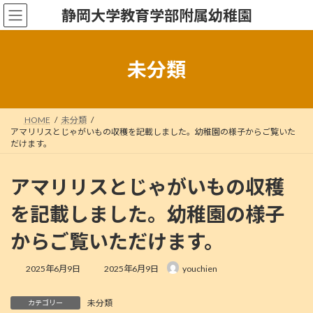
コ
ナ
静岡大学教育学部附属幼稚園
ン
ビ
テ
ゲ
ン
ー
ツ
シ
未分類
へ
ョ
ス
ン
キ
に
ッ
移
HOME
未分類
プ
動
アマリリスとじゃがいもの収穫を記載しました。幼稚園の様子からご覧いた
だけます。
アマリリスとじゃがいもの収穫
を記載しました。幼稚園の様子
からご覧いただけます。
最
2025年6月9日
2025年6月9日
youchien
終
更
未分類
新
カテゴリー