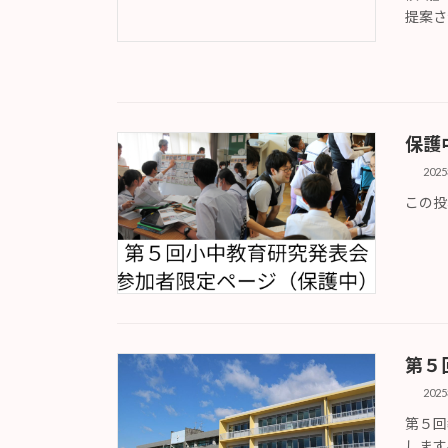
提案さ
保護
202
この投
第５
202
第５回
します