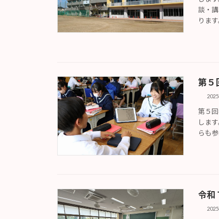
談・講
ります
第５
202
第５回
します
らも参
令和
202