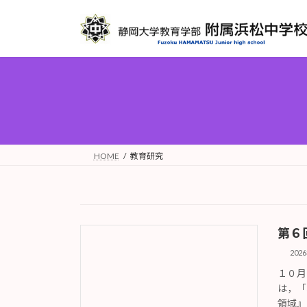
コ
ナ
ン
ビ
テ
ゲ
ン
ー
ツ
シ
へ
ョ
ス
ン
キ
に
ッ
移
プ
動
HOME
教育研究
第６
202
１０月
は，「
領域』